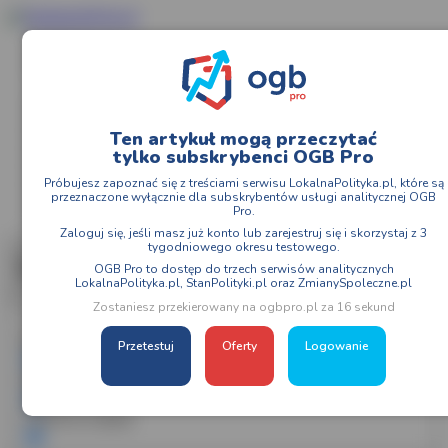
Facebook
Twitter
Strona główna
Województwa
Ten artykuł mogą przeczytać
Miasta
tylko subskrybenci OGB Pro
Powiaty
Wybory 2024
Próbujesz zapoznać się z treściami serwisu LokalnaPolityka.pl, które są
Moje konto
przeznaczone wyłącznie dla subskrybentów usługi analitycznej OGB
Kontakt
Pro.
Zaloguj się, jeśli masz już konto lub zarejestruj się i skorzystaj z 3
tygodniowego okresu testowego.
OGB Pro to dostęp do trzech serwisów analitycznych
LokalnaPolityka.pl, StanPolityki.pl oraz ZmianySpoleczne.pl
Zostaniesz przekierowany na ogbpro.pl za 16 sekund
Exact matches only
Przetestuj
Oferty
Logowanie
Search in title
Search in content