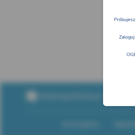
Próbujesz 
Zaloguj 
OGB
Strona główna
Wojewó