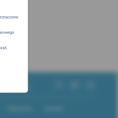
zeznaczone
odniowego
.pl,
Moje konto
Kontakt