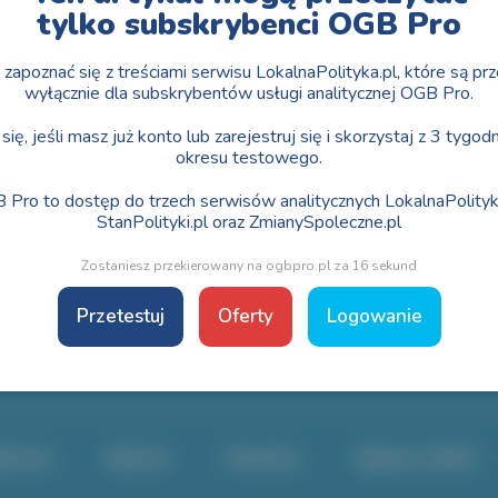
tylko subskrybenci OGB Pro
Nie tym razem ;)
zapoznać się z treściami serwisu LokalnaPolityka.pl, które są pr
wyłącznie dla subskrybentów usługi analitycznej OGB Pro.
się, jeśli masz już konto lub zarejestruj się i skorzystaj z 3 tyg
okresu testowego.
 Pro to dostęp do trzech serwisów analitycznych LokalnaPolityka
StanPolityki.pl oraz ZmianySpoleczne.pl
Zostaniesz przekierowany na ogbpro.pl za 16 sekund
Przetestuj
Oferty
Logowanie
Partner portalu:
dztwa
Miasta
Powiaty
Wybory 2024