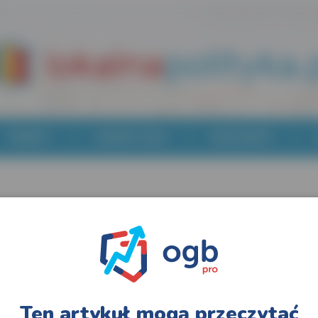
POWIATY
WYBORY 2024
MOJE KONTO
Ten artykuł mogą przeczytać