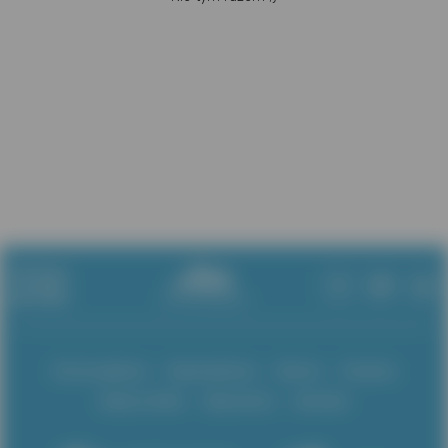
Partner
portalu:
Strona główna
Województwa
Miasta
Powiaty
Wybory 2024
Moje konto
Kontakt